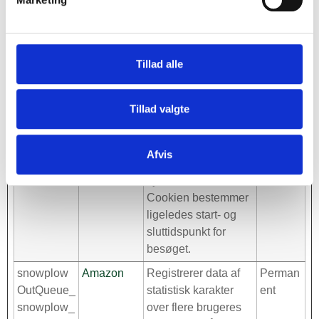
besøgt. Denne
information bruges
internt til at optimere
hjemmesiden.
Tillad alle
dm_total_vi
static.cdn-
Denne cookie
1 år
sits
website.co
bruges til at
Tillad valgte
m
bestemme, hvor
mange gange en
specifik bruger
Afvis
besøger en
hjemmeside.
Cookien bestemmer
ligeledes start- og
sluttidspunkt for
besøget.
snowplow
Amazon
Registrerer data af
Perman
OutQueue_
statistisk karakter
ent
snowplow_
over flere brugeres