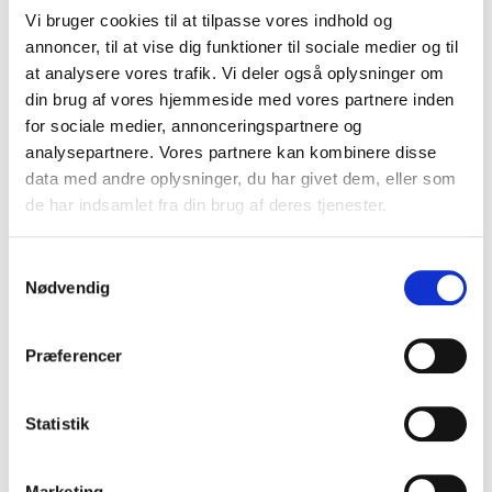
Vi bruger cookies til at tilpasse vores indhold og
besøget.
annoncer, til at vise dig funktioner til sociale medier og til
dm_this_p
static.cdn-
Denne cookie
1 år
at analysere vores trafik. Vi deler også oplysninger om
age_view
website.co
bruges af
din brug af vores hjemmeside med vores partnere inden
m
hjemmesiden til at
for sociale medier, annonceringspartnere og
bestemme, hvornår
analysepartnere. Vores partnere kan kombinere disse
forskellige
data med andre oplysninger, du har givet dem, eller som
undersider sidst blev
de har indsamlet fra din brug af deres tjenester.
besøgt. Denne
information bruges
Samtykkevalg
internt til at optimere
Nødvendig
hjemmesiden.
dm_timezo
static.cdn-
Denne cookie
16 dage
Præferencer
ne_offset
website.co
bruges af
m
hjemmesiden til at
bestemme, hvornår
Statistik
forskellige
undersider sidst blev
Marketing