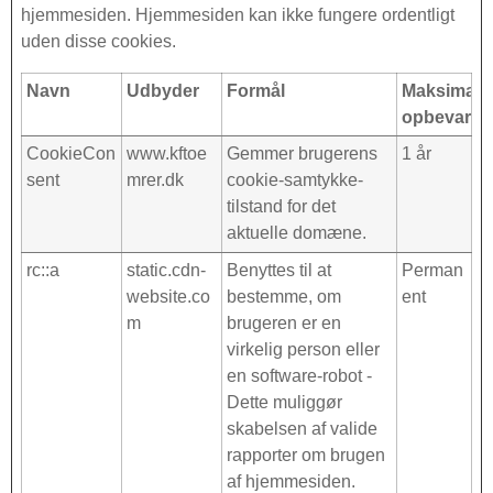
hjemmesiden. Hjemmesiden kan ikke fungere ordentligt
uden disse cookies.
Navn
Udbyder
Formål
Maksimal
opbevaring
CookieCon
www.kftoe
Gemmer brugerens
1 år
sent
mrer.dk
cookie-samtykke-
tilstand for det
aktuelle domæne.
rc::a
static.cdn-
Benyttes til at
Perman
website.co
bestemme, om
ent
m
brugeren er en
virkelig person eller
en software-robot -
Dette muliggør
skabelsen af valide
rapporter om brugen
af hjemmesiden.