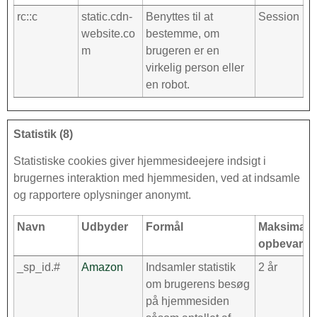
rc::c
static.cdn-
Benyttes til at
Session
website.co
bestemme, om
m
brugeren er en
virkelig person eller
en robot.
Statistik (8)
Statistiske cookies giver hjemmesideejere indsigt i
brugernes interaktion med hjemmesiden, ved at indsamle
og rapportere oplysninger anonymt.
Navn
Udbyder
Formål
Maksimal
opbevaring
_sp_id.#
Amazon
Indsamler statistik
2 år
om brugerens besøg
på hjemmesiden