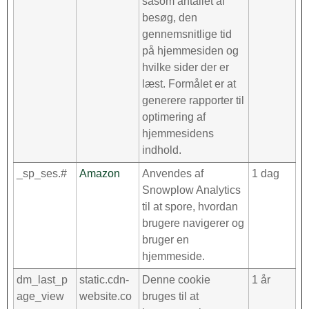
såsom antallet af
besøg, den
gennemsnitlige tid
på hjemmesiden og
hvilke sider der er
læst. Formålet er at
generere rapporter til
optimering af
hjemmesidens
indhold.
_sp_ses.#
Amazon
Anvendes af
1 dag
Snowplow Analytics
til at spore, hvordan
brugere navigerer og
bruger en
hjemmeside.
dm_last_p
static.cdn-
Denne cookie
1 år
age_view
website.co
bruges til at