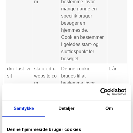
m
bestemme, hvor
mange gange en
specifik bruger
besøger en
hjemmeside.
Cookien bestemmer
ligeledes start- og
sluttidspunkt for
besøget.
dm_last_vi
static.cdn-
Denne cookie
1 år
sit
website.co
bruges til at
m
bestemme, hvor
mange gange en
specifik bruger
besøger en
Samtykke
Detaljer
Om
hjemmeside.
Cookien bestemmer
ligeledes start- og
Denne hjemmeside bruger cookies
sluttidspunkt for