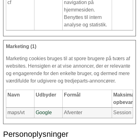
cf
navigation på
hjemmesiden.
Benyttes til intern
analyse og statistik.
Marketing (1)
Marketing cookies bruges til at spore brugere på tværs af
websites. Hensigten er at vise annoncer, der er relevante
og engagerende for den enkelte bruger, og dermed mere
værdifulde for udgivere og tredjeparts-annoncører.
Navn
Udbyder
Formål
Maksimal
opbevaring
maps/vt
Google
Afventer
Session
Personoplysninger